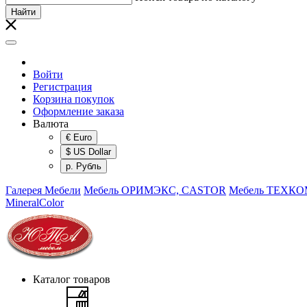
Найти
Войти
Регистрация
Корзина покупок
Оформление заказа
Валюта
€ Euro
$ US Dollar
р. Рубль
Галерея Мебели
Мебель ОРИМЭКС, CASTOR
Мебель ТЕХК
MineralColor
Каталог товаров