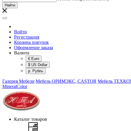
Найти
Войти
Регистрация
Корзина покупок
Оформление заказа
Валюта
€ Euro
$ US Dollar
р. Рубль
Галерея Мебели
Мебель ОРИМЭКС, CASTOR
Мебель ТЕХК
MineralColor
Каталог товаров