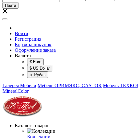
Найти
Войти
Регистрация
Корзина покупок
Оформление заказа
Валюта
€ Euro
$ US Dollar
р. Рубль
Галерея Мебели
Мебель ОРИМЭКС, CASTOR
Мебель ТЕХК
MineralColor
Каталог товаров
Коллекции